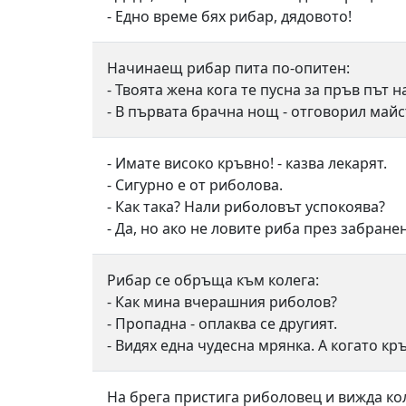
- Едно време бях рибар, дядовото!
Начинаещ рибар пита по-опитен:
- Твоята жена кога те пусна за пръв път 
- В първата брачна нощ - отговорил майс
- Имате високо кръвно! - казва лекарят.
- Сигурно е от риболова.
- Как така? Нали риболовът успокоява?
- Да, но ако не ловите риба през забран
Рибар се обръща към колега:
- Как мина вчерашния риболов?
- Пропадна - оплаква се другият.
- Видях една чудесна мрянка. А когато кр
На брега пристига риболовец и вижда коле