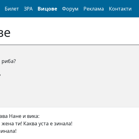
Билет
ЗРА
Вицове
Форум
Реклама
Контакти
ве
а риба?
?
ава Нане и вика:
 жена ти! Каква уста е зинала!
зинала!