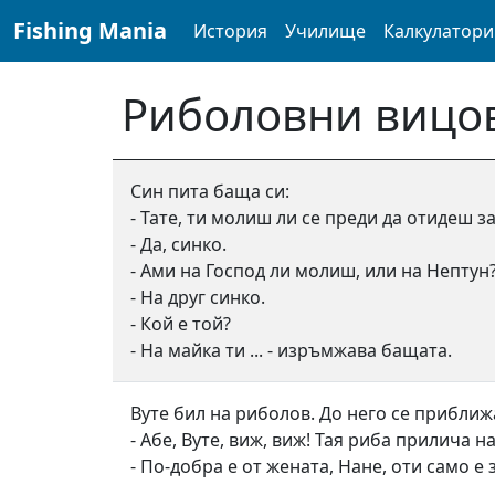
navigation here
Fishing Mania
История
Училище
Калкулатори
Риболовни вицо
Син пита баща си:
- Тате, ти молиш ли се преди да отидеш з
- Да, синко.
- Ами на Господ ли молиш, или на Нептун
- На друг синко.
- Кой е той?
- На майка ти ... - изръмжава бащата.
Вуте бил на риболов. До него се приближ
- Абе, Вуте, виж, виж! Тая риба прилича на
- По-добра е от жената, Нане, оти само е 