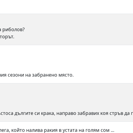
на риболов?
торът.
ения сезони на забранено място.
ъстоса дългите си крака, направо забравих коя стръв да 
га, който налива ракия в устата на голям сом ...