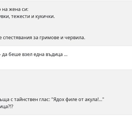
 на жена си:
увки, тежести и кукички.
те спестявания за гримове и червила.
- да беше взел една въдица ...
ъща с тайнствен глас: "Ядох филе от акула!..."
ица?!?