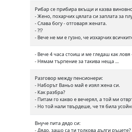
Рибар се прибира вкъщи и казва виновно
- Жено, похарчих цялата си заплата за пл
- Слава богу - отговаря жената.
- ?!?
- Вече не ми е гузно, че изхарчих всички
- Вече 4 часа стоиш и ме гледаш как ловя 
- Нямам търпение за такива неща ...
Разговор между пенсионери:
- Наборът Ваньо май е изял жена си.
- Как разбра?
- Питам го какво е вечерял, а той ми отвр
- Но той нали твърдеше, че тя била усойн
Внуче пита дядо си:
- Дядо, защо са ти толкова дълги ръцете?