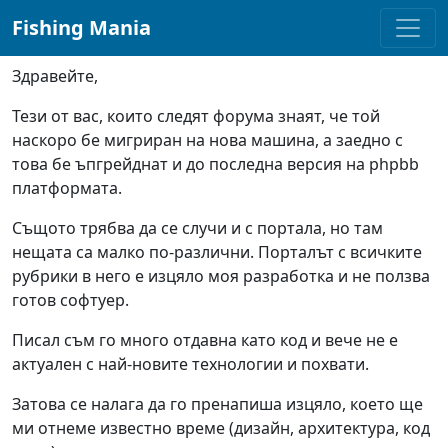
navigation here
Fishing Mania
Здравейте,
Тези от вас, които следят форума знаят, че той
наскоро бе мигриран на нова машина, а заедно с
това бе ъпгрейднат и до последна версия на phpbb
платформата.
Същото трябва да се случи и с портала, но там
нещата са малко по-различни. Порталът с всичките
рубрики в него е изцяло моя разработка и не ползва
готов софтуер.
Писал съм го много отдавна като код и вече не е
актуален с най-новите технологии и похвати.
Затова се налага да го пренапиша изцяло, което ще
ми отнеме известно време (дизайн, архитектура, код