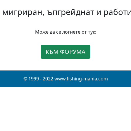
 мигриран, ъпгрейднат и работи 
Може да се логнете от тук:
КЪМ ФОРУМА
© 1999 - 2022 www.fishing-mania.com