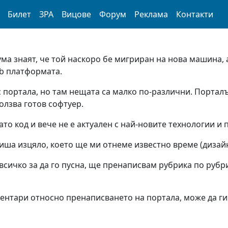
Билет
ЗРА
Вицове
Форум
Реклама
Контакти
ума знаят, че той наскоро бе мигриран на нова машина, 
bb платформата.
с портала, но там нещата са малко по-различни. Порталъ
олзва готов софтуер.
то код и вече не е актуален с най-новите технологии и 
иша изцяло, което ще ми отнеме известно време (дизайн, 
сичко за да го пусна, ще пренаписвам рубрика по рубри
ентари относно пренаписването на портала, може да ги 