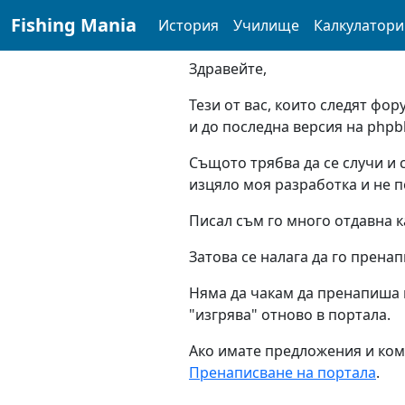
navigation here
Fishing Mania
История
Училище
Калкулатори
Здравейте,
Тези от вас, които следят фор
и до последна версия на php
Същото трябва да се случи и 
изцяло моя разработка и не п
Писал съм го много отдавна ка
Затова се налага да го пренап
Няма да чакам да пренапиша в
"изгрява" отново в портала.
Ако имате предложения и ком
Пренаписване на портала
.