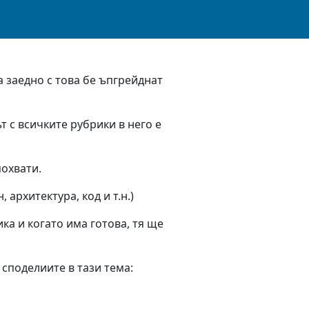
а заедно с това бе ъпгрейднат
т с всичките рубрики в него е
похвати.
архитектура, код и т.н.)
ка и когато има готова, тя ще
споделиите в тази тема: