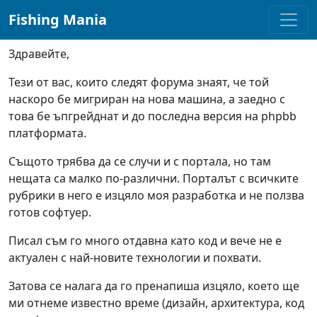
navigation here
Fishing Mania
Здравейте,
Тези от вас, които следят форума знаят, че той
наскоро бе мигриран на нова машина, а заедно с
това бе ъпгрейднат и до последна версия на phpbb
платформата.
Същото трябва да се случи и с портала, но там
нещата са малко по-различни. Порталът с всичките
рубрики в него е изцяло моя разработка и не ползва
готов софтуер.
Писал съм го много отдавна като код и вече не е
актуален с най-новите технологии и похвати.
Затова се налага да го пренапиша изцяло, което ще
ми отнеме известно време (дизайн, архитектура, код