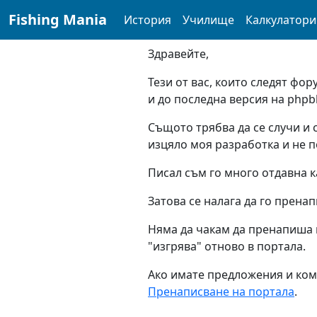
navigation here
Fishing Mania
История
Училище
Калкулатори
Здравейте,
Тези от вас, които следят фор
и до последна версия на php
Същото трябва да се случи и 
изцяло моя разработка и не п
Писал съм го много отдавна ка
Затова се налага да го пренап
Няма да чакам да пренапиша в
"изгрява" отново в портала.
Ако имате предложения и ком
Пренаписване на портала
.