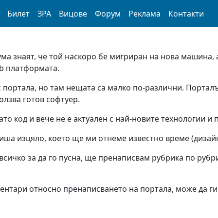
Билет
ЗРА
Вицове
Форум
Реклама
Контакти
ума знаят, че той наскоро бе мигриран на нова машина, 
bb платформата.
с портала, но там нещата са малко по-различни. Порталъ
олзва готов софтуер.
то код и вече не е актуален с най-новите технологии и 
иша изцяло, което ще ми отнеме известно време (дизайн, 
сичко за да го пусна, ще пренаписвам рубрика по рубри
ентари относно пренаписването на портала, може да ги 