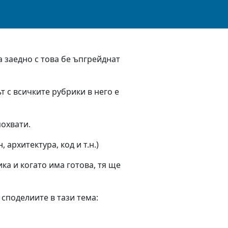
а заедно с това бе ъпгрейднат
т с всичките рубрики в него е
похвати.
архитектура, код и т.н.)
ка и когато има готова, тя ще
споделиите в тази тема: