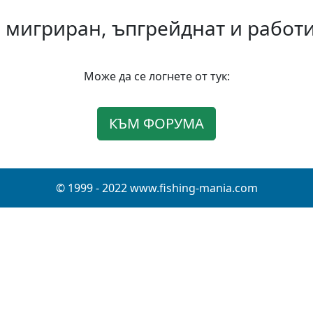
 мигриран, ъпгрейднат и работи 
Може да се логнете от тук:
КЪМ ФОРУМА
© 1999 - 2022 www.fishing-mania.com